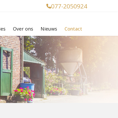
077-2050924
ies
Over ons
Nieuws
Contact