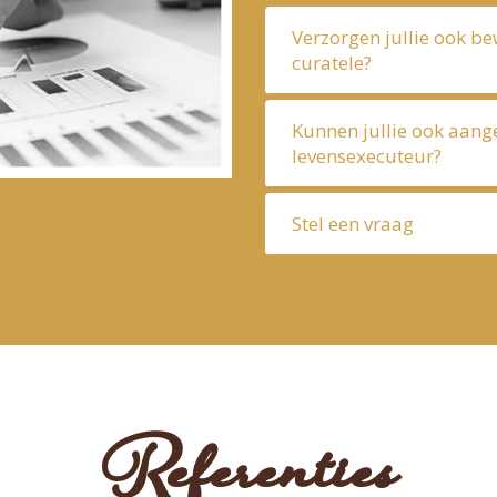
Verzorgen jullie ook b
curatele?
Kunnen jullie ook aang
levensexecuteur?
Stel een vraag
Referenties