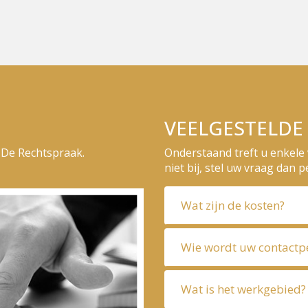
VEELGESTELDE
, De Rechtspraak.
Onderstaand treft u enkele 
niet bij, stel uw vraag dan p
Wat zijn de kosten?
Wie wordt uw contactp
Wat is het werkgebied?