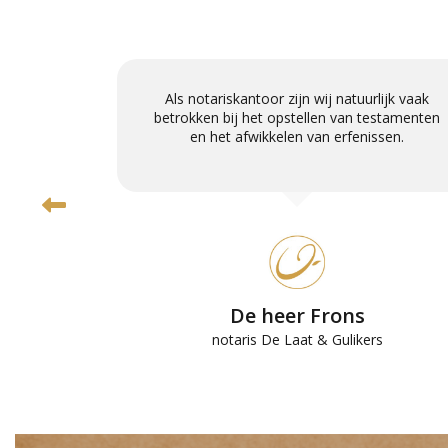
is het toch
Als notariskantoor zijn wij natuurlijk vaak
nu met heel
betrokken bij het opstellen van testamenten
anties gaan
en het afwikkelen van erfenissen.
De heer Frons
n
notaris De Laat & Gulikers