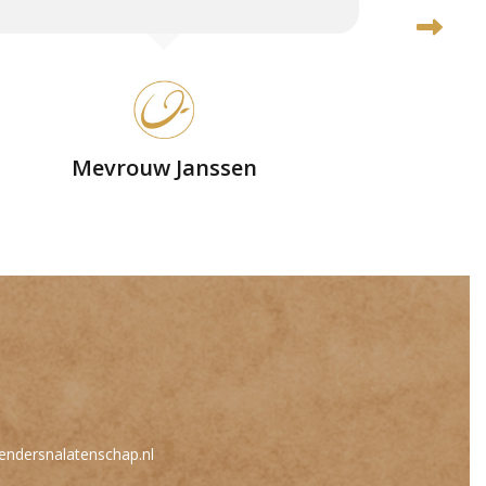
Mevrouw Janssen
n
endersnalatenschap.nl