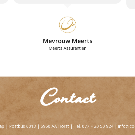
Mevrouw Meerts
Meerts Assurantiën
Contact
p | Postbus 6013 | 5960 AA Horst | Tel. 077 – 20 50 924 |
info@co