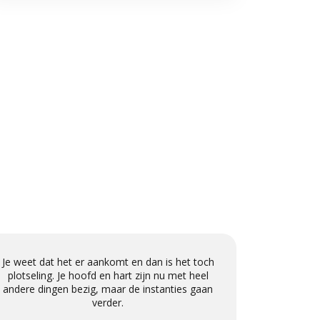
Je weet dat het er aankomt en dan is het toch
Als nota
plotseling. Je hoofd en hart zijn nu met heel
betrokken
andere dingen bezig, maar de instanties gaan
en h
verder.