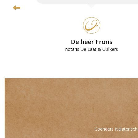
De heer Frons
n
notaris De Laat & Gulikers
Coenders Nalatenscha