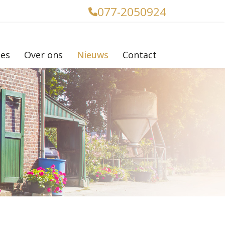
077-2050924
ies
Over ons
Nieuws
Contact