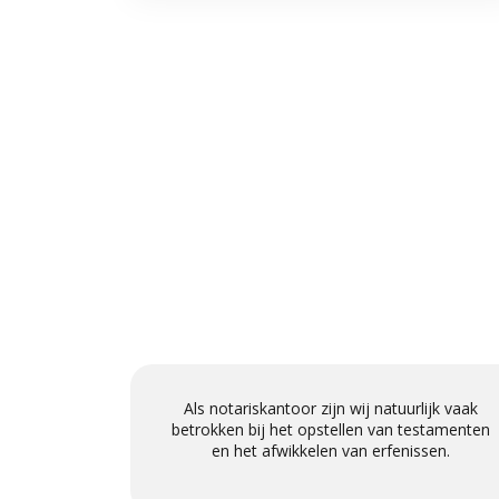
is het toch
Als notariskantoor zijn wij natuurlijk vaak
nu met heel
betrokken bij het opstellen van testamenten
anties gaan
en het afwikkelen van erfenissen.